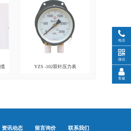
电话
微信
电缆
YZS -102双针压力表
客服
资讯动态
留言询价
联系我们