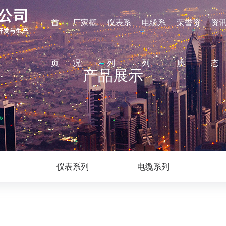
首
厂家概
仪表系
电缆系
荣誉资
资
页
况
列
列
质
态
产品展示
仪表系列
电缆系列