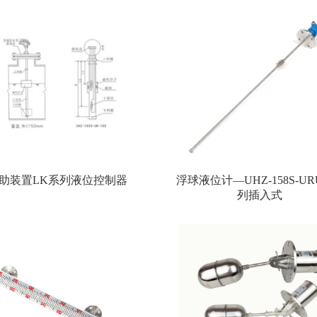
助装置LK系列液位控制器
浮球液位计—UHZ-158S-U
列插入式