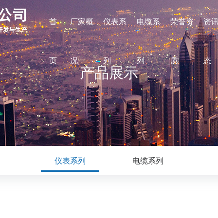
首
厂家概
仪表系
电缆系
荣誉资
资
页
况
列
列
质
态
产品展示
仪表系列
电缆系列